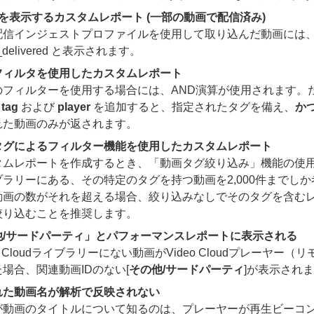
を表示するカスタムレポート (一部の動画で配信済み)
配信インジェストプロファイルを使用して取り込んだ動画には、
s_delivered と表示されます。
フィルタを使用したカスタムレポート
のフィルターを使用する場合には、AND演算が使用されます。
 tag
および
player
を追加すると、指定されたタグを備え、
か
れた動画のみが返されます。
タグによるフィルター機能を使用したカスタムレポート
タムレポートを作成するとき、「動画タグ絞り込み」機能の使
ブラリーにある、その特定のタグを持つ動画を2,000件までし
動画の数がそれを超える場合、絞り込みなしでそのタグを含む
絞り込むことを推奨します。
他/サードパーティ」
とパフォーマンスレポートに表示される
eo Cloudライブラリーにない動画がVideo Cloudプレーヤ
場合、関連動画IDのない[
その他/サードパーティ
]が表示され
れた動画名が解析で反映されない
が動画のタイトルについて知るのは、プレーヤーが再生ビーコ