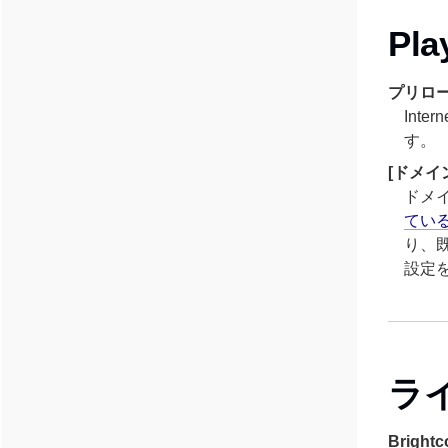
Pl
プリロ
Int
す。
[ドメイ
ドメイ
てい
り、既
設定
ラ
Brig