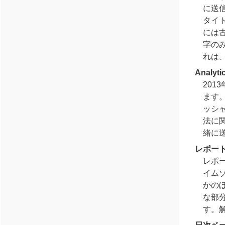
に送
タイ
には
字のみ
れは
Analy
201
ます
ッシャ
法に
緒に
レポー
レポ
イム
かの
な部
す。