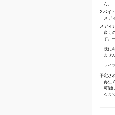
ん。
2 バイ
メデ
メディ
多くの
す。
既に
ませ
ライ
予定さ
再生 
可能
るま