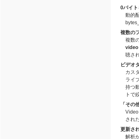
0バイト
動的
byte
複数の
複数
video
聴さ
ビデオ
カス
ライ
持つ
トで
「その
Vid
された
更新さ
解析