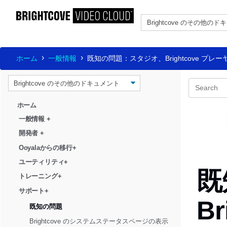
ホーム
一般情報
既知の問題：スタジオ、Brightcove プレー
ホーム
一般情報
+
開発者
+
Ooyalaからの移行+
ユーティリティ+
既
トレーニング+
サポート+
B
既知の問題
Brightcove のシステムステータスページの表示