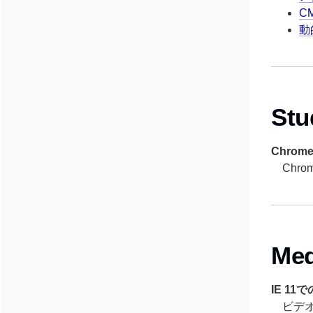
CM
動
Stu
Chro
Chr
Me
IE 1
ビデオ