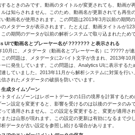
信するときのみです。動画のタイトルが変更されても、動画が
トルは知らされません。このため、動画名が更新されても再生
古い動画名が使用されます。この問題は2013年3月以前の期間
のメタデータが表示されます。たとえば、動画タイトルが1230
、この期間のデータが以前の解析システムで取り込まれたため
tics UIで動画名とプレーヤー名が ??????? と表示される
3年10月に、メタデータ（動画名とプレーヤー名）に ????? 
。この問題は、メタデータに2バイト文字が含まれ、2013年1
ーに発生しています。この問題は、Analytics UIに表示す
関連していました。2013年11月から解析システムに対策を行
送信されたメタデータの破損を防いでいます。
ト生成タイムゾーン
ートタイムゾーンはレポートデータの1日の境界を計算するため
ゾーン設定を変更すると、影響を受けるのは以後のデータのみ
ぼって適用されません。この設定を変更すると、変更が適用さ
分または山形が現れます。この設定の更新は有効になるまで少
解析データが古い設定を参照し続ける場合があります。