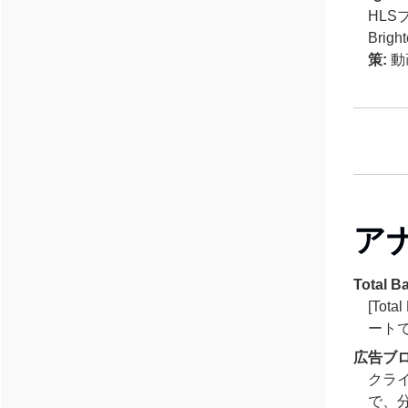
HL
Bri
策:
動
ア
Tota
[To
ート
広告ブ
クライ
で、分